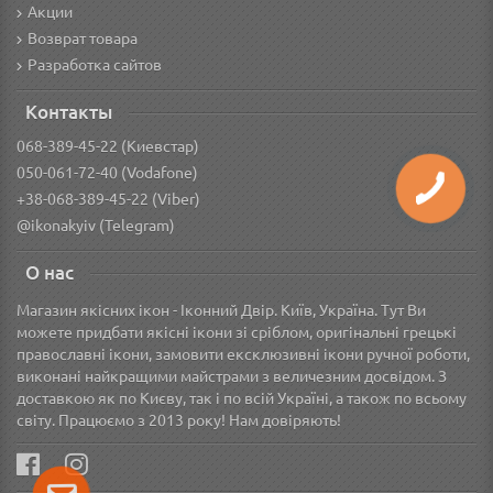
Акции
Возврат товара
Разработка сайтов
Контакты
068-389-45-22 (Киевстар)
050-061-72-40 (Vodafone)
+38-068-389-45-22 (Viber)
@ikonakyiv (Telegram)
О нас
Магазин якісних ікон - Іконний Двір. Київ, Україна. Тут Ви
можете придбати якісні ікони зі сріблом, оригінальні грецькі
православні ікони, замовити ексклюзивні ікони ручної роботи,
виконані найкращими майстрами з величезним досвідом. З
доставкою як по Києву, так і по всій Україні, а також по всьому
світу. Працюємо з 2013 року! Нам довіряють!