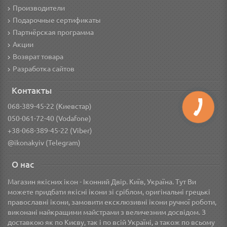
Производители
Подарочные сертификаты
Партнёрская программа
Акции
Возврат товара
Разработка сайтов
Контакты
068-389-45-22 (Киевстар)
050-061-72-40 (Vodafone)
+38-068-389-45-22 (Viber)
@ikonakyiv (Telegram)
О нас
Магазин якісних ікон - Іконний Двір. Київ, Україна. Тут Ви
можете придбати якісні ікони зі сріблом, оригінальні грецькі
православні ікони, замовити ексклюзивні ікони ручної роботи,
виконані найкращими майстрами з величезним досвідом. З
доставкою як по Києву, так і по всій Україні, а також по всьому