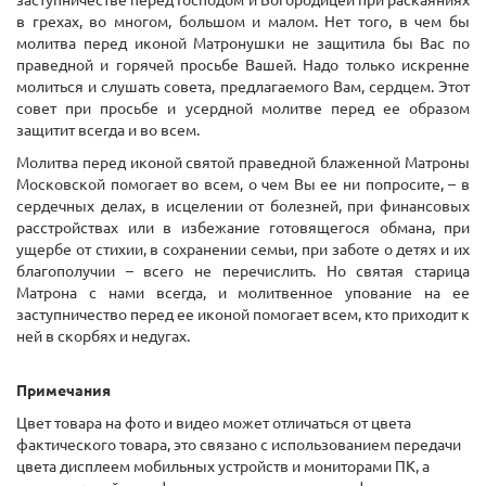
заступничестве перед Господом и Богородицей при раскаяниях
в грехах, во многом, большом и малом. Нет того, в чем бы
молитва перед иконой Матронушки не защитила бы Вас по
праведной и горячей просьбе Вашей. Надо только искренне
молиться и слушать совета, предлагаемого Вам, сердцем. Этот
совет при просьбе и усердной молитве перед ее образом
защитит всегда и во всем.
Молитва перед иконой святой праведной блаженной Матроны
Московской помогает во всем, о чем Вы ее ни попросите, – в
сердечных делах, в исцелении от болезней, при финансовых
расстройствах или в избежание готовящегося обмана, при
ущербе от стихии, в сохранении семьи, при заботе о детях и их
благополучии – всего не перечислить. Но святая старица
Матрона с нами всегда, и молитвенное упование на ее
заступничество перед ее иконой помогает всем, кто приходит к
ней в скорбях и недугах.
Примечания
Цвет товара на фото и видео может отличаться от цвета
фактического товара, это связано с использованием передачи
цвета дисплеем мобильных устройств и мониторами ПК, а