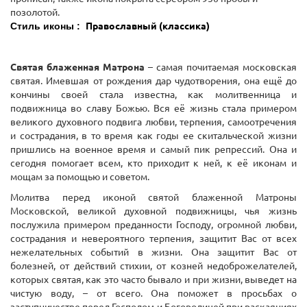
позолотой.
Стиль иконы :
Православный (классика)
Святая блаженная Матрона
– самая почитаемая московская
святая. Имевшая от рождения дар чудотворения, она ещё до
кончины своей стала известна, как молитвенница и
подвижница во славу Божью. Вся её жизнь стала примером
великого духовного подвига любви, терпения, самоотречения
и сострадания, в то время как годы ее скитальческой жизни
пришлись на военное время и самый пик репрессий. Она и
сегодня помогает всем, кто приходит к ней, к её иконам и
мощам за помощью и советом.
Молитва перед иконой святой блаженной Матроны
Московской, великой духовной подвижницы, чья жизнь
послужила примером преданности Господу, огромной любви,
сострадания и невероятного терпения, защитит Вас от всех
нежелательных событий в жизни. Она защитит Вас от
болезней, от действий стихии, от козней недоброжелателей,
которых святая, как это часто бывало и при жизни, выведет на
чистую воду, – от всего. Она поможет в просьбах о