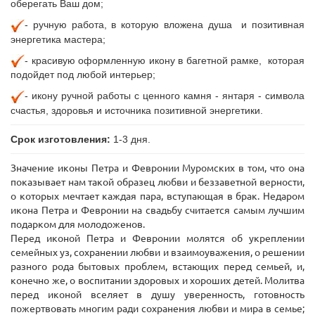
оберегать Ваш дом;
- ручную
работа, в которую вложена душа и позитивная
энергетика мастера;
- красивую оформленную икону в багетной рамке, которая
подойдет под любой интерьер;
- икону ручной работы с ценного камня - янтаря - символа
счастья, здоровья и источника позитивной энергетики.
Срок изготовления:
1-3 дня.
Значение иконы Петра и Февронии Муромских в том, что она
показывает нам такой образец любви и беззаветной верности,
о которых мечтает каждая пара, вступающая в брак. Недаром
икона Петра и Февронии на свадьбу считается самым лучшим
подарком для молодоженов.
Перед иконой Петра и Февронии молятся об укреплении
семейных уз, сохранении любви и взаимоуважения, о решении
разного рода бытовых проблем, встающих перед семьей, и,
конечно же, о воспитании здоровых и хороших детей. Молитва
перед иконой вселяет в душу уверенность, готовность
пожертвовать многим ради сохранения любви и мира в семье;