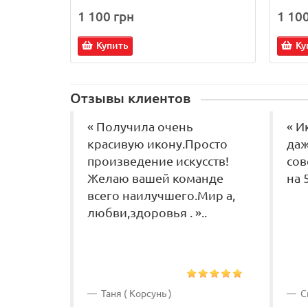
1 100 грн
1 10
Купить
Ку
Отзывы клиентов
« Получила очень
« И
красивую икону.Просто
даж
произведение искусств!
сов
Желаю вашей команде
на 5
всего наилучшего.Мир а,
любви,здоровья . »..
Таня ( Корсунь )
Св