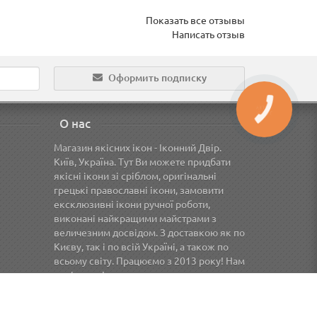
Показать все отзывы
Написать отзыв
Оформить подписку
О нас
Магазин якісних ікон - Іконний Двір.
Київ, Україна. Тут Ви можете придбати
якісні ікони зі сріблом, оригінальні
грецькі православні ікони, замовити
ексклюзивні ікони ручної роботи,
виконані найкращими майстрами з
величезним досвідом. З доставкою як по
Києву, так і по всій Україні, а також по
всьому світу. Працюємо з 2013 року! Нам
довіряють!