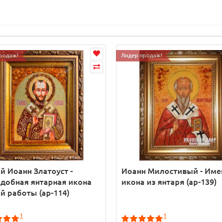
родаж!
Лидер продаж!
й Иоанн Златоуст -
Иоанн Милостивый - Име
добная янтарная икона
икона из янтаря (ар-139)
й работы (ар-114)
1
1