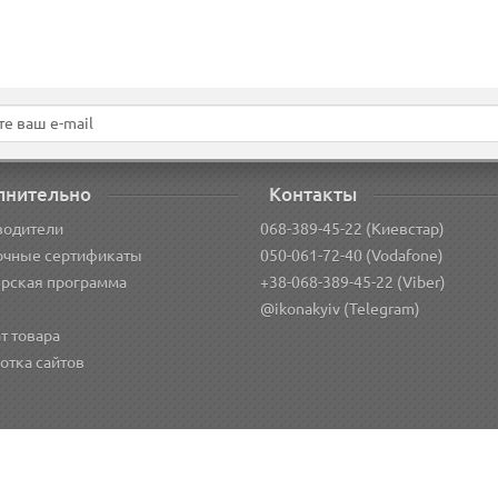
лнительно
Контакты
водители
068-389-45-22 (Киевстар)
очные сертификаты
050-061-72-40 (Vodafone)
рская программа
+38-068-389-45-22 (Viber)
@ikonakyiv (Telegram)
т товара
отка сайтов