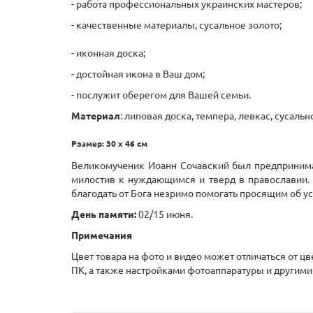
- работа профессиональных украинских мастеров;
- качественные материалы, сусальное золото;
- иконная доска;
- достойная икона в Ваш дом;
- послужит оберегом для Вашей семьи.
Материал
: липовая доска, темпера, левкас, сусаль
Размер: 30 х 46 см
Великомученик Иоанн Сочавский был предпринимат
милостив к нуждающимся и тверд в православии.
благодать от Бога незримо помогать просящим об у
День памяти:
02/15 июня.
Примечания
Цвет товара на фото и видео может отличаться от ц
ПК, а также настройками фотоаппаратуры и другими