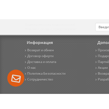
Подпишитесь на наши новости!
Новинки, скидки, предложения!
Информация
Допо
Возврат и обмен
Произ
Договор оферти
Подар
Доставка и оплата
Партнё
О нас
Акции
Политика Безопасности
Возвра
Сотрудничество
Разраб