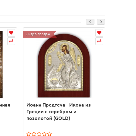
Лидер продаж!
Лидер прода
нная
Иоанн Предтеча - Икона из
Иоанн Со
Греции с серебром и
икона из
позолотой (GOLD)
работа (