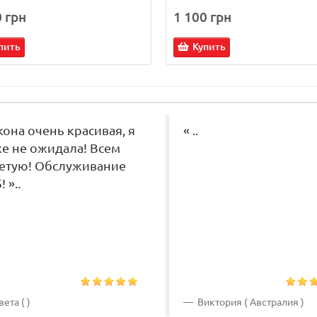
0 грн
1 100 грн
пить
Купить
кона очень красивая, я
« ..
е не ожидала! Всем
етую! Обслуживание
! »..
ета ( )
Виктория ( Австралия )