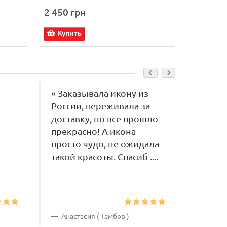
2 450 грн
1 100 г
Купить
Купит
« Заказывала икону из
« Очен
России, переживала за
покупа
доставку, но все прошло
Богор
прекрасно! А икона
подар
просто чудо, не ожидала
быстру
такой красоты. Спасиб ....
Анастасия ( Тамбов )
Светла