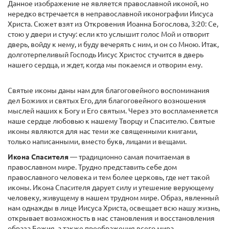
Данное изображение не является православной иконой, но
нередко встречается в неправославной иконографии Иисуса
Христа. Сюжет взят из Откровения Иоанна Богослова, 3:20: Се,
стою у двери и стучу: если кто услы­шит голос Мой и отворит
дверь, войду к нему, и буду вечерять с ним, и он со Мною. Итак,
долготерпеливый Господь Иисус Христос стучится в дверь
нашего сердца, и ждет, когда мы покаемся и отворим ему.
Святые иконы даны нам для благоговейного воспоминания
дел Божиих и святых Его, для благоговейного возношения
мыслей наших к Богу и Его святым. Через это воспламеняется
наше сердце любовью к нашему Творцу и Спасителю. Святые
иконы являются для нас теми же священными книгами,
только написанными, вместо букв, лицами и вещами.
Икона Спасителя
— традиционно самая почитаемая в
православном мире. Трудно представить себе дом
православного человека и тем более церковь, где нет такой
иконы. Икона Спасителя дарует силу и утешение верующему
человеку, живущему в нашем трудном мире. Образ, явленный
нам однажды в лице Иисуса Христа, освещает всю нашу жизнь,
открывает возможность в нас становления и восстановления
образа Божия, а также преображения всего мира.