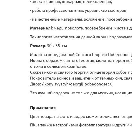
- эксклюзивная, шикарная, великолепная;
- работа профессиональных украинских мастеров;
- качественные материалы, золочение, посеребрени
Материалі
: медь, позолота, посеребрение, киот из 
Технология изготовления данной иконы подразуме
Размер
: 30 х 35 см
Молитва перед иконой Святого Георгия Победоносца 
Икона с образом святого Георгия, молитва перед н
стихии в сельском хозяйстве.
Сюжет иконы святого Георгия олицетворял собой по
Покровитель воинов и защитник от темных сил, св
Двор: /ikony-svyatyh/georgij-pobedonosec/.
Это лучший подарок не только для мужчин, носящих
Примечания
Цвет товара на фото и видео может отличаться от ц
ПК, а также настройками фотоаппаратуры и другими