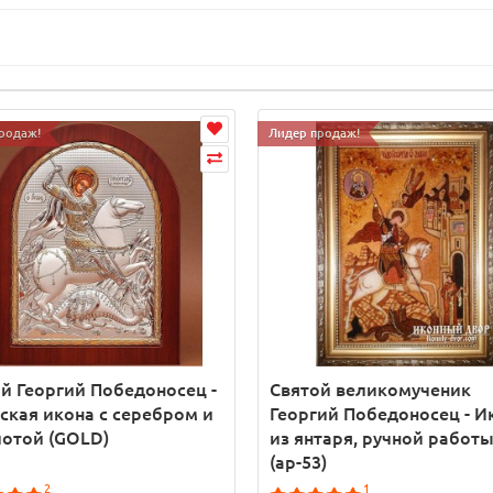
родаж!
Лидер продаж!
й Георгий Победоносец -
Святой великомученик
ская икона с серебром и
Георгий Победоносец - И
отой (GOLD)
из янтаря, ручной работ
(ар-53)
2
1