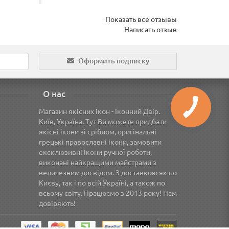
Показать все отзывы
Написать отзыв
Оформить подписку
О нас
Магазин якісних ікон - Іконний Двір.
Київ, Україна. Тут Ви можете придбати
якісні ікони зі сріблом, оригінальні
грецькі православні ікони, замовити
ексклюзивні ікони ручної роботи,
виконані найкращими майстрами з
величезним досвідом. З доставкою як по
Києву, так і по всій Україні, а також по
всьому світу. Працюємо з 2013 року! Нам
довіряють!