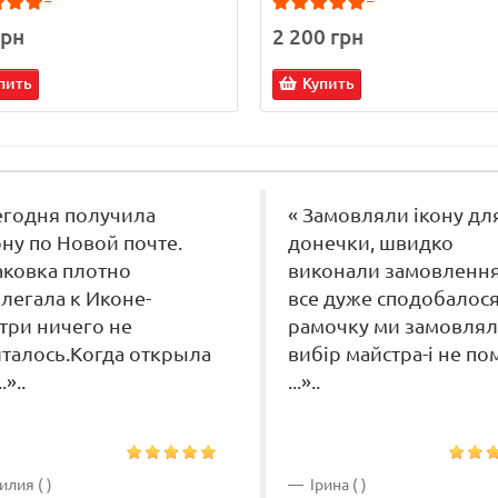
грн
2 200 грн
пить
Купить
егодня получила
« Замовляли ікону дл
ну по Новой почте.
донечки, швидко
ковка плотно
виконали замовлення
легала к Иконе-
все дуже сподобалося
три ничего не
рамочку ми замовлял
талось.Когда открыла
вибір майстра-і не по
.»..
...»..
лия ( )
Ірина ( )