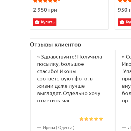
2 950 грн
950 
Купить
Ку
Отзывы клиентов
« Здравствуйте! Получила
« С
посылку, большое
Ико
спасибо! Иконы
Упа
соответствуют фото, в
при
жизни даже лучше
вну
выглядят. Отдельно хочу
бол
отметить мас ....
пр ..
Ирина ( Одесса )
Ли