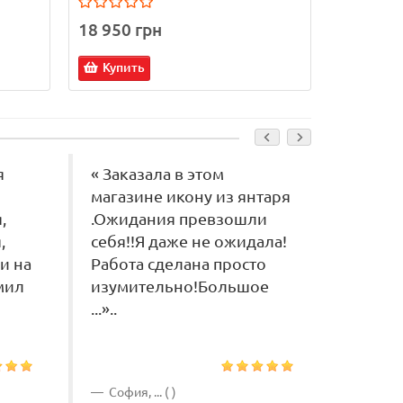
18 950 грн
5 200 г
Купить
Купит
я
« Заказала в этом
« Спас
магазине икону из янтаря
получи
,
.Ожидания превзошли
,
себя!!Я даже не ожидала!
и на
Работа сделана просто
мил
изумительно!Большое
...»..
София, ... ( )
Ирина