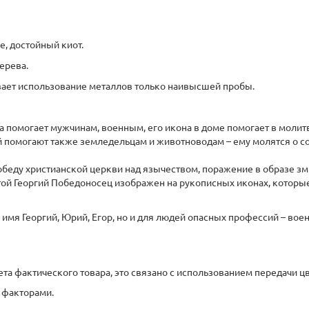
е, достойный киот.
дерева.
вает использование металлов только наивысшей пробы.
помогает мужчинам, военным, его икона в доме помогает в молитва
ей помогают также земледельцам и животноводам – ему молятся о со
беду христианской церкви над язычеством, поражение в образе зми
ятой Георгий Победоносец изображен на рукописных иконах, котор
 имя Георгий, Юрий, Егор, но и для людей опасных профессий – вое
вета фактического товара, это связано с использованием передачи
 факторами.