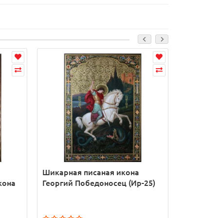
Шикарная писаная икона
Писаная 
кона
Георгий Победоносец (Ир-25)
позолот
ы
Победоно