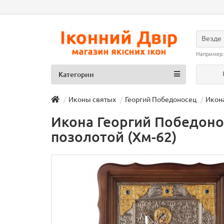
Везде
Например
Категории
Иконы святых
Георгий Победоносец
Икона
Икона Георгий Победонос
позолотой (Хм-62)