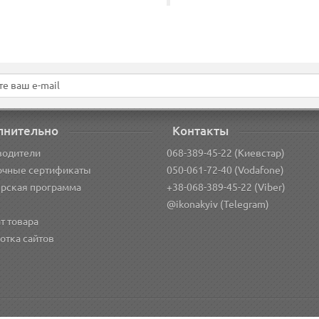
лнительно
Контакты
водители
068-389-45-22 (Киевстар)
очные сертификаты
050-061-72-40 (Vodafone)
рская программа
+38-068-389-45-22 (Viber)
@ikonakyiv (Telegram)
т товара
отка сайтов