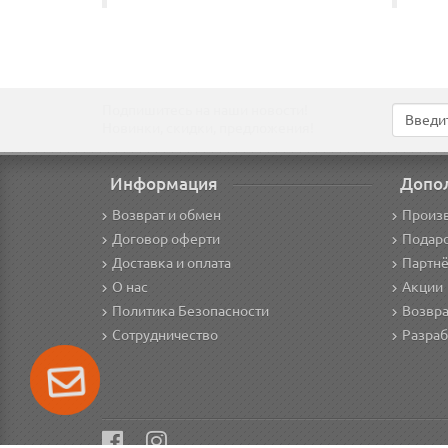
Подпишитесь на наши новости!
Новинки, скидки, предложения!
Информация
Допо
Возврат и обмен
Произ
Договор оферти
Подар
Доставка и оплата
Партнё
О нас
Акции
Политика Безопасности
Возвра
Сотрудничество
Разраб