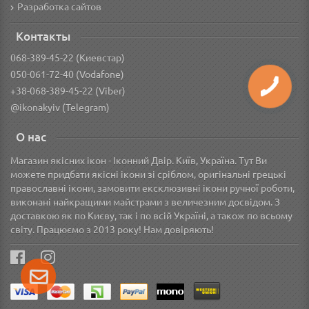
Разработка сайтов
Контакты
068-389-45-22 (Киевстар)
050-061-72-40 (Vodafone)
+38-068-389-45-22 (Viber)
@ikonakyiv (Telegram)
О нас
Магазин якісних ікон - Іконний Двір. Київ, Україна. Тут Ви
можете придбати якісні ікони зі сріблом, оригінальні грецькі
православні ікони, замовити ексклюзивні ікони ручної роботи,
виконані найкращими майстрами з величезним досвідом. З
доставкою як по Києву, так і по всій Україні, а також по всьому
світу. Працюємо з 2013 року! Нам довіряють!