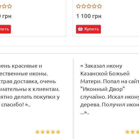
0 грн
1 100 грн
пить
Купить
чень красивые и
« Заказал икону
ественные иконы.
Казанской Божьей
трая доставка, очень
Матери. Попал на сай
мательны к клиентам.
"Иконный Двор"
ятно делать покупки у
случайно. Искал икон
 спасибо! »..
дерева. Получил икон
...»..