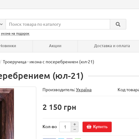
:
икона на подарок
Новинки
Акции
Доставка и оплата
Троеручица - икона с посеребрением (юл-21)
серебрением (юл-21)
Производитель:
Україна
Код товар
2 150 грн
Купить
Кол-во