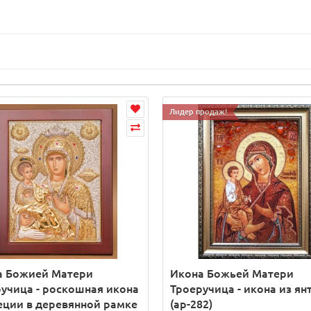
Лидер продаж!
а Божией Матери
Икона Божьей Матери
учица - роскошная икона
Троеручица - икона из ян
еции в деревянной рамке
(ар-282)