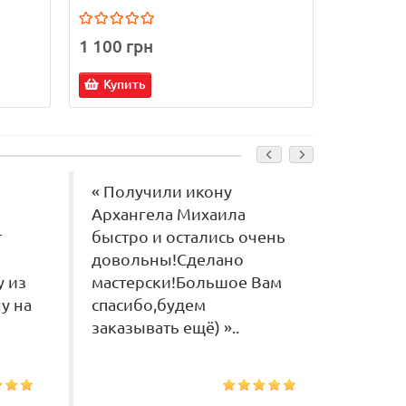
1 100 грн
1 100 г
Купить
Купит
« Получили икону
« Замо
Архангела Михаила
цьому 
т
быстро и остались очень
питанн
довольны!Сделано
швидко
у из
мастерски!Большое Вам
имав й
у на
спасибо,будем
якістю
заказывать ещё) »..