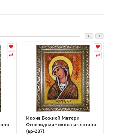
Икона Божией Матери
Икона Б
таря
Огневидная - икона из янтаря
Лиддская
(ар-287)
(ар-292)