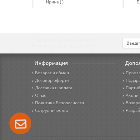
Ирина ( )
Ел
Подпишитесь на наши новости!
Новинки, скидки, предложения!
Информация
Допо
Возврат и обмен
Произ
Договор оферти
Подар
Доставка и оплата
Партнё
О нас
Акции
Политика Безопасности
Возвра
Сотрудничество
Разраб