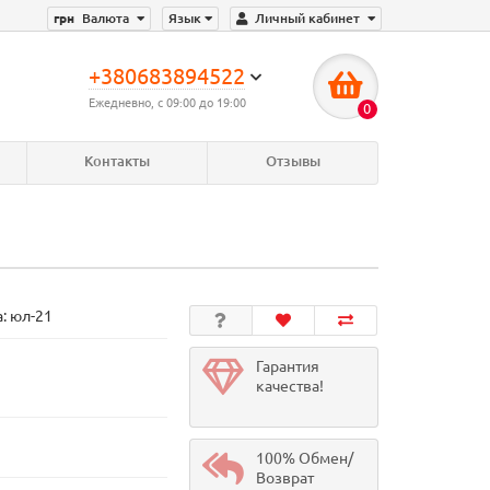
грн
Валюта
Язык
Личный кабинет
+380683894522
Ежедневно, с 09:00 до 19:00
0
Контакты
Отзывы
а:
юл-21
Гарантия
качества!
100% Обмен/
Возврат