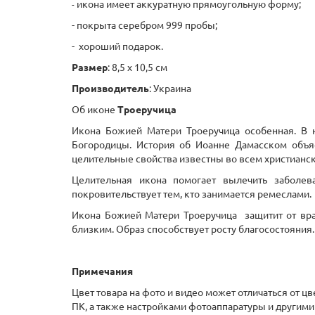
икона имеет аккуратную прямоугольную форму;
-
- покрыта серебром 999 пробы;
- хороший подарок.
Размер
: 8,5 х 10,5 см
Производитель
: Украина
Об иконе
Троеручица
Икона Божией Матери Троеручица особенная. В н
Богородицы. История об Иоанне Дамасском объяс
целительные свойства известны во всем христианс
Целительная икона помогает вылечить заболев
покровительствует тем, кто занимается ремеслами.
Икона Божией Матери Троеручица защитит от вра
близким. Образ способствует росту благосостояния.
Примечания
Цвет товара на фото и видео может отличаться от ц
ПК, а также настройками фотоаппаратуры и другими