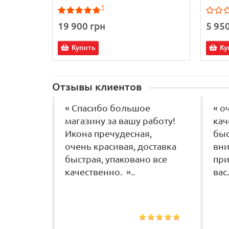
1
19 900 грн
5 95
Купить
Ку
Отзывы клиентов
« Спасибо большое
« о
магазину за вашу работу!
кач
Икона пречудесная,
быс
очень красивая, доставка
вни
быстрая, упаковано все
при
качественно. »..
вас.