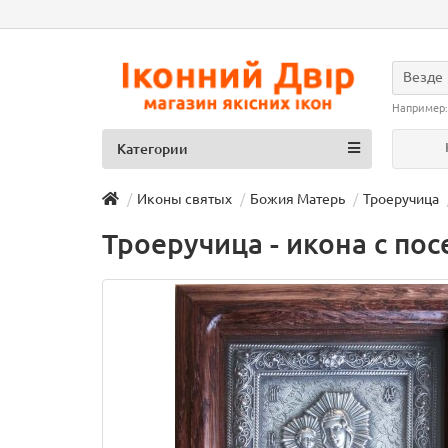
Везде
Например
Категории
Иконы святых
Божия Матерь
Троеручица
Троеручица - икона с по