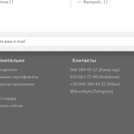
ена ( )
Валерий... ( )
лнительно
Контакты
водители
068-389-45-22 (Киевстар)
очные сертификаты
050-061-72-40 (Vodafone)
рская программа
+38-068-389-45-22 (Viber)
@ikonakyiv (Telegram)
т товара
отка сайтов