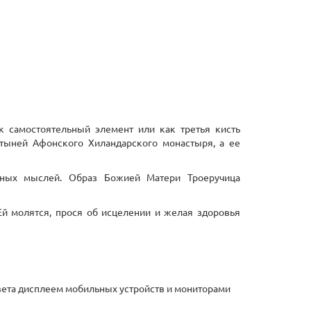
к самостоятельный элемент или как третья кисть
ятыней Афонского Хиландарского монастыря, а ее
стных мыслей. Образ Божией Матери Троеручица
й молятся, прося об исцелении и желая здоровья
 цвета дисплеем мобильных устройств и мониторами