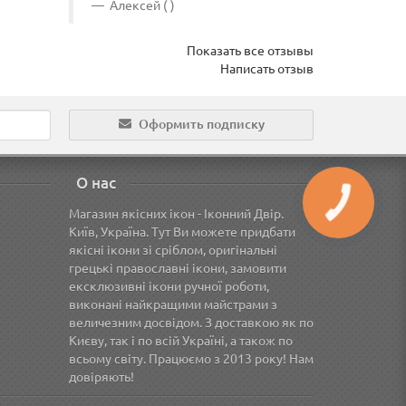
Алексей ( )
Іван (
Показать все отзывы
Написать отзыв
Оформить подписку
О нас
Магазин якісних ікон - Іконний Двір.
Київ, Україна. Тут Ви можете придбати
якісні ікони зі сріблом, оригінальні
грецькі православні ікони, замовити
ексклюзивні ікони ручної роботи,
виконані найкращими майстрами з
величезним досвідом. З доставкою як по
Києву, так і по всій Україні, а також по
всьому світу. Працюємо з 2013 року! Нам
довіряють!