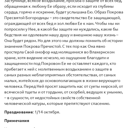
Заступнице, всякое воздыхание, просьба о защите от всех бед,
обращенная к любому Ее образу, если исходит из глубины
сердца, горячо и искренне, будет услышана Ею. Образ Покрова
Пресвятой Богородицы – это свидетельство Ее защищающей,
ограждающей от всех бед и зол любви Ее к нам. Чтобы мы ни
попросили у Нее, в какой бы защите ни нуждались, какие бы
бедствия ни одолевали нашу душу и внешнюю нашу жизнь –
Она будет рядом. Но для этого мы должны помнить об истории
знамения Покрова Пречистой. С тех пор как Она явно
простерла Свой омофор над молящимися во Влахернском
храме, хотя видение исчезло, но ощущение благодати и
защищенности под Покровом Ее не оставляет каждого, кто
прибегает к ней с молитвенным воздыханием о защите в
самых разных неблагоприятных обстоятельствах, от самых
малых, житейских до основополагающих в жизни верующего
человека. Перед Ней просят защитить нас от суеты мирской, от
всяческой тщеты и от гордыни, от скорбей, ведущих к унынию,
– в сущности, от недостойных свойств собственной
человеческой натуры, которые препятствуют спасению.
Празднование
: 1/14 октября.
Примечания