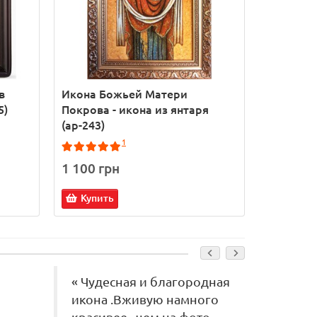
в
Икона Божьей Матери
Икона П
5)
Покрова - икона из янтаря
Богороди
(ар-243)
серебром
1
1 100 грн
9 950 г
Купить
Купит
« Чудесная и благородная
« Ува
икона .Вживую намного
магази