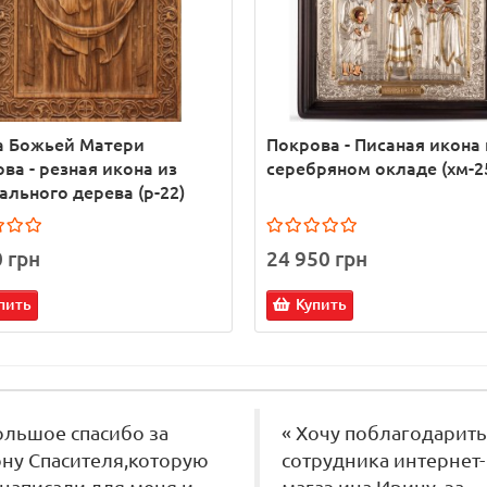
а Божьей Матери
Покрова - Писаная икона 
ва - резная икона из
серебряном окладе (хм-2
ального дерева (р-22)
0 грн
24 950 грн
пить
Купить
ольшое спасибо за
« Хочу поблагодарить
ну Спасителя,которую
сотрудника интернет-