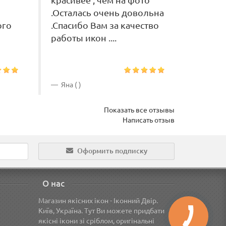
красивее , чем на фото
больш
.Осталась очень довольна
заказа
ого
.Спасибо Вам за качество
выбрал
работы икон ....
пришла
...»..
Яна ( )
Викто
Показать все отзывы
Написать отзыв
Оформить подписку
О нас
Магазин якісних ікон - Іконний Двір.
Київ, Україна. Тут Ви можете придбати
якісні ікони зі сріблом, оригінальні