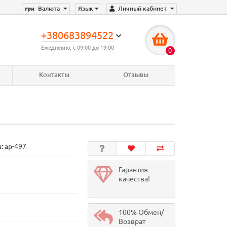
грн
Валюта
Язык
Личный кабинет
+380683894522
Ежедневно, с 09:00 до 19:00
0
Контакты
Отзывы
а:
ар-497
Гарантия
качества!
100% Обмен/
Возврат