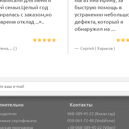
написали для меня и
магаз ина Ирину, за
й семьи.Целый год
быструю помощь в
иралась с заказом,но
устранении небольш
 время отклад ...»..
дефекта, который я
обнаружил на ....
ена, ... ( )
Сергей ( Харьков )
лнительно
Контакты
водители
068-389-45-22 (Киевстар)
очные сертификаты
050-061-72-40 (Vodafone)
рская программа
+38-068-389-45-22 (Viber)