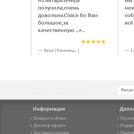
из янтаря.Вчера
Вы 
получила,очень
мое
довольна.Спаси бо Вам
соб
большое,за
всё
качественную ...»..
Вера ( Каменец... )
Ел
Подпишитесь на наши новости!
Новинки, скидки, предложения!
Информация
Допо
Возврат и обмен
Произ
Договор оферти
Подар
Доставка и оплата
Партнё