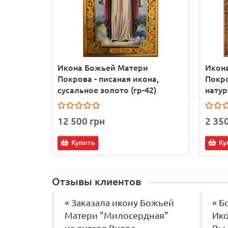
Икона Божьей Матери
Икон
Покрова - писаная икона,
Покро
сусальное золото (гр-42)
натур
12 500 грн
2 35
Купить
Ку
Отзывы клиентов
« Заказала икону Божьей
« Б
Матери "Милосердная"
Ико