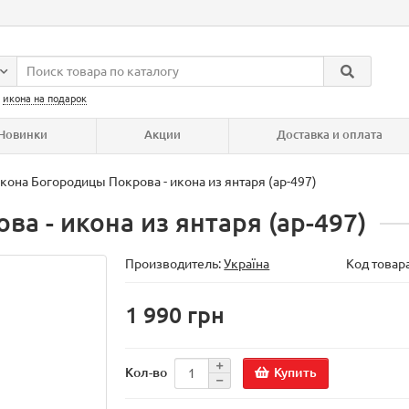
:
икона на подарок
Новинки
Акции
Доставка и оплата
кона Богородицы Покрова - икона из янтаря (ар-497)
а - икона из янтаря (ар-497)
Производитель:
Україна
Код товар
1 990 грн
Купить
Кол-во