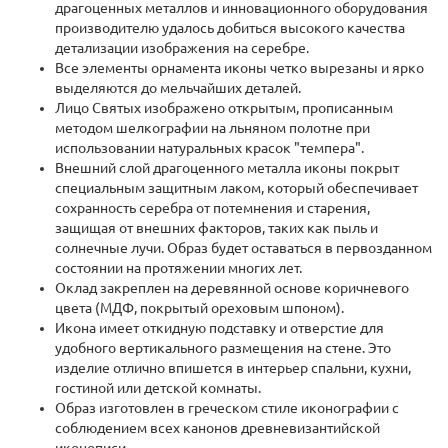
драгоценных металлов и инновационного оборудования
производителю удалось добиться высокого качества
детализации изображения на серебре.
Все элементы орнамента иконы четко вырезаны и ярко
выделяются до мельчайших деталей.
Лицо Святых изображено открытым, прописанным
методом шелкографии на льняном полотне при
использовании натуральных красок "темпера".
Внешний слой драгоценного металла иконы покрыт
специальным защитным лаком, который обеспечивает
сохранность серебра от потемнения и старения,
защищая от внешних факторов, таких как пыль и
солнечные лучи. Образ будет оставаться в первозданном
состоянии на протяжении многих лет.
Оклад закреплен на деревянной основе коричневого
цвета (МДФ, покрытый ореховым шпоном).
Икона имеет откидную подставку и отверстие для
удобного вертикального размещения на стене. Это
изделие отлично впишется в интерьер спальни, кухни,
гостиной или детской комнаты.
Образ изготовлен в греческом стиле иконографии с
соблюдением всех канонов древневизантийской