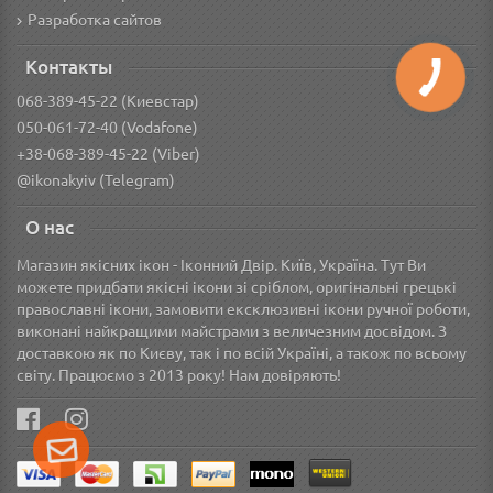
Разработка сайтов
Контакты
068-389-45-22 (Киевстар)
050-061-72-40 (Vodafone)
+38-068-389-45-22 (Viber)
@ikonakyiv (Telegram)
О нас
Магазин якісних ікон - Іконний Двір. Київ, Україна. Тут Ви
можете придбати якісні ікони зі сріблом, оригінальні грецькі
православні ікони, замовити ексклюзивні ікони ручної роботи,
виконані найкращими майстрами з величезним досвідом. З
доставкою як по Києву, так і по всій Україні, а також по всьому
світу. Працюємо з 2013 року! Нам довіряють!