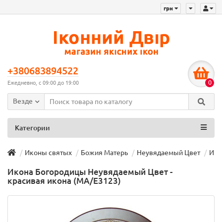
грн
+380683894522
0
Ежедневно, с 09:00 до 19:00
Везде
Категории
Иконы святых
Божия Матерь
Неувядаемый Цвет
Ико
Икона Богородицы Неувядаемый Цвет -
красивая икона (MA/E3123)