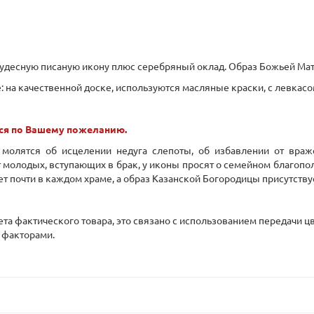
 чудесную писаную икону плюс серебряный оклад. Образ Божьей Ма
 на качественной доске, используются масляные краски, с левкасо
ся по Вашему пожеланию.
олятся об исцелении недуга слепоты, об избавлении от враже
молодых, вступающих в брак, у иконы просят о семейном благополу
т почти в каждом храме, а образ Казанской Богородицы присутств
вета фактического товара, это связано с использованием передачи
 факторами.