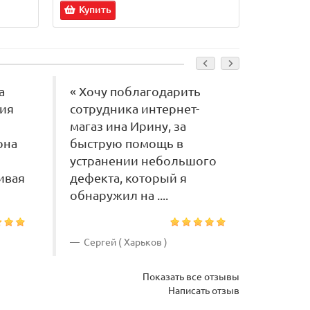
Купить
Купит
а
« Хочу поблагодарить
« Оче
ния
сотрудника интернет-
икона
магаз ина Ирину, за
работа
она
быструю помощь в
выпол
устранении небольшого
качес
ивая
дефекта, который я
огромн
обнаружил на ....
Сергей ( Харьков )
Валер
Показать все отзывы
Написать отзыв