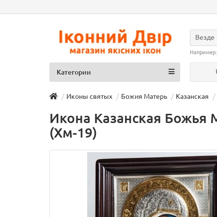
Везде
Например
Категории
Иконы святых
Божия Матерь
Казанская
Икона Казанская Божья М
(Хм-19)