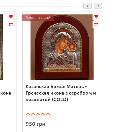
Лидер продаж!
Казанская Божья Матерь -
Казанска
икона
Греческая икона с серебром и
Писаная 
позолотой (GOLD)
сусально
950 грн
5 500 г