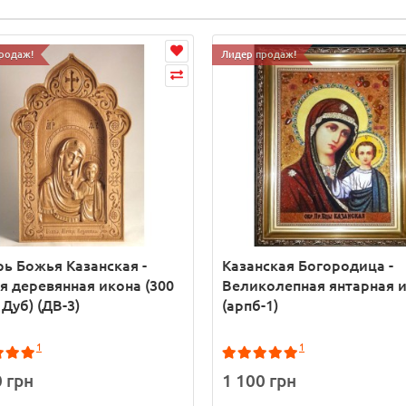
родаж!
Лидер продаж!
ь Божья Казанская -
Казанская Богородица -
я деревянная икона (300
Великолепная янтарная 
 Дуб) (ДВ-3)
(арпб-1)
1
1
0 грн
1 100 грн