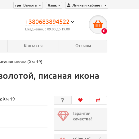
грн
Валюта
Язык
Личный кабинет
+380683894522
Ежедневно, с 09:00 до 19:00
0
Контакты
Отзывы
исаная икона (Хм-19)
золотой, писаная икона
а:
Хм-19
Гарантия
качества!