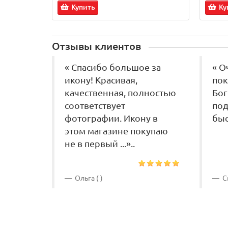
Купить
Ку
Отзывы клиентов
« Спасибо большое за
« О
икону! Красивая,
пок
качественная, полностью
Бог
соответствует
под
фотографии. Икону в
быс
этом магазине покупаю
не в первый ...»..
Ольга ( )
Св