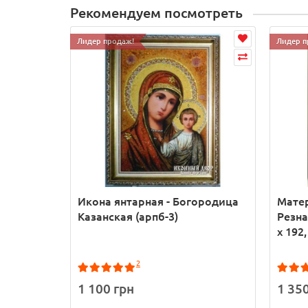
Рекомендуем посмотреть
Лидер продаж!
Лидер п
Икона янтарная - Богородица
Матер
Казанская (арпб-3)
Резна
х 192,
2
1 100 грн
1 35