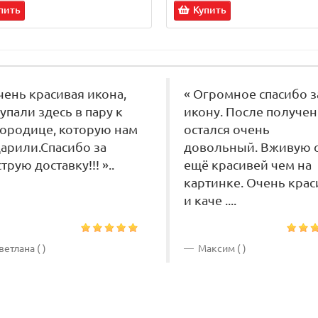
пить
Купить
чень красивая икона,
« Огромное спасибо з
упали здесь в пару к
икону. После получе
ородице, которую нам
остался очень
арили.Спасибо за
довольный. Вживую 
трую доставку!!! »..
ещё красивей чем на
картинке. Очень крас
и каче ....
етлана ( )
Максим ( )