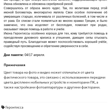
Икона обновлена и обложена серебряной ризой.
Совершалось от образа много чудес. Так, по молитвам перед этой
иконой Богоматерь многократно являла Свое особое попечение об
умирающих старцах, излечивала от различных болезней, в том числе и
от рака. Ее списки стали появляться во многих храмах Греции, и было
замечено, что она исцеляет от бесплодия, помогает при родах,
оказывает явную помощь в работе и учебе.
Икона Геронтиссы особенно хороша для тех, кому требуется помощь в
преодолении духовного кризиса и утешение, дающее силы отыскать
праведный путь. Благодатная может поспособствовать хорошей учёбе,
содействуя просвещению и обретению уверенности в себе.
Дни памяти:
04/17 апреля.
Примечания
Цвет товара на фото и видео может отличаться от цвета
фактического товара, это связано с использованием передачи
цвета дисплеем мобильных устройств и мониторами ПК, а
также настройками фотоаппаратуры и другими факторами.
Геронтисса