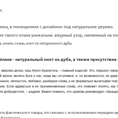
ы;
ника, в помещениях с дизайном под натуральное дерево.
ия такого плана уникальна: ажурный узор, напаянный на п
 эмали, скань, киот из натурального дуба.
лана - натуральный киот из дуба, а также присутствие 
 мирских делах, наш Ангел-Хранитель – главный ходатай. Это, образно гово
жизни, молить Бога о нас, когда мы оступимся, и, по возможности, не дават
нанно, личностно, любовно, разбирая слова, а не формально вычитывая текс
ом. Если вдуматься в ее проникновенные слова, это поможет понять, как 
яя добродетели, – радуем. Важно помнить, что церковь рекомендует обращат
вета фактического товара, это связано с использованием передачи
 факторами.