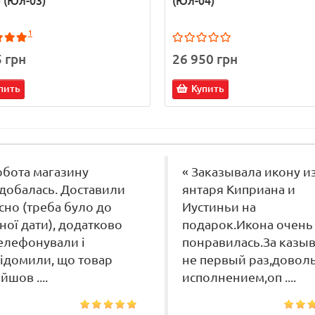
 (Юл-03)
(Юл-04)
1
5 грн
26 950 грн
пить
Купить
обота магазину
« Заказывала икону и
добалась. Доставили
янтаря Киприана и
сно (треба було до
Иустиньи на
ної дати), додатково
подарок.Икона очень
елефонували і
понравилась.За казы
ідомили, що товар
не первый раз,довол
йшов ....
исполнением,оп ....