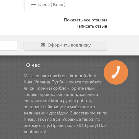
Елена ( Киев )
Ольга
Показать все отзывы
Написать отзыв
Оформить подписку
О нас
Магазин якісних ікон - Іконний Двір.
Київ, Україна. Тут Ви можете придбати
якісні ікони зі сріблом, оригінальні
грецькі православні ікони, замовити
ексклюзивні ікони ручної роботи,
виконані найкращими майстрами з
величезним досвідом. З доставкою як по
Києву, так і по всій Україні, а також по
всьому світу. Працюємо з 2013 року! Нам
довіряють!