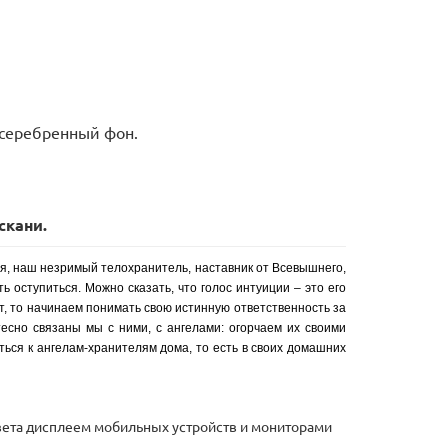
осеребренный фон.
скани.
ря, наш незримый телохранитель, наставник от Всевышнего,
ь оступиться. Можно сказать, что голос интуиции – это его
т, то начинаем понимать свою истинную ответственность за
тесно связаны мы с ними, с ангелами: огорчаем их своими
ься к ангелам-хранителям дома, то есть в своих домашних
 цвета дисплеем мобильных устройств и мониторами