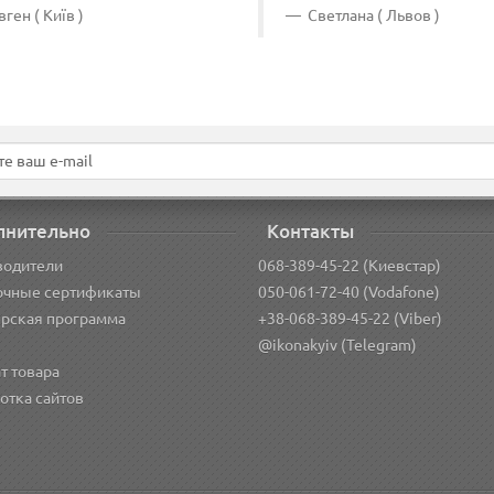
ген ( Київ )
Светлана ( Львов )
лнительно
Контакты
водители
068-389-45-22 (Киевстар)
очные сертификаты
050-061-72-40 (Vodafone)
рская программа
+38-068-389-45-22 (Viber)
@ikonakyiv (Telegram)
т товара
отка сайтов