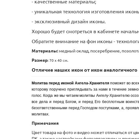
- качественные материалы;
- уникальная технология изготовления икон
- эксклюзивный дизайн иконы.
Хорошо будет смотреться в кабинете началь
Обратите внимание на фон иконы - технолог
Материалы:
медный оклад, посеребрение, позолота,
Размер
:
70 х 40 см.
Отличие наших икон от икон аналогичного п
Молитва перед иконой Ангела-Хранителя
поможет во всех
которому поручено приглядывать за нами в течение земной 
голос. Когда же мы читаем молитвы Ангелу-Хранителю осоз
все дела и перед Богом, и перед Его бесплотным воинств
безответственными перед Господом поступками, а, проявл
молитвах.
Примечания
Цвет товара на фото и видео может отличаться от ц
ПК, а также настройками фотоаппаратуры и другими