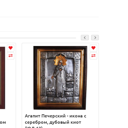
Агапит Печерский - икона с
Икона Ан
ром
серебром, дубовый киот
икона в 