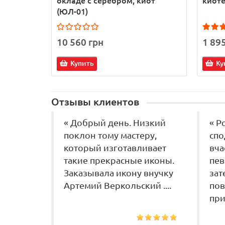
окладе с серебром, киот
киоте
(ЮЛ-01)
10 560 грн
1 89
Купить
Ку
Отзывы клиентов
« Добрый день. Низкий
« Р
поклон тому мастеру,
спо
который изготавливает
вча
такие прекрасные иконы.
пев
Заказывала икону внучку
зат
Артемий Веркольский ....
пов
при