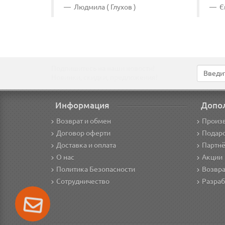
Людмила ( Глухов )
Єв
Подпишитесь на наши новости!
Новинки, скидки, предложения!
Информация
Допо
Возврат и обмен
Произ
Договор оферти
Подар
Доставка и оплата
Партнё
О нас
Акции
Политика Безопасности
Возвра
Сотрудничество
Разраб